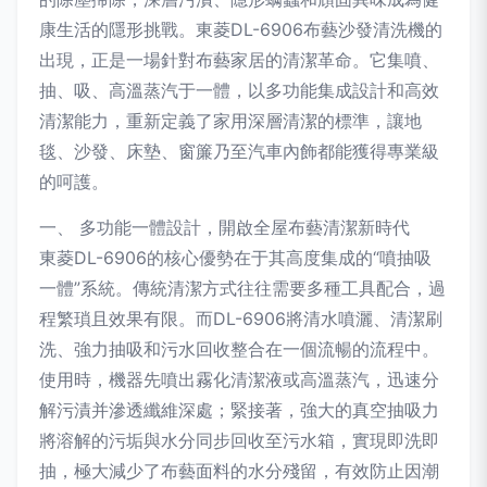
康生活的隱形挑戰。東菱DL-6906布藝沙發清洗機的
出現，正是一場針對布藝家居的清潔革命。它集噴、
抽、吸、高溫蒸汽于一體，以多功能集成設計和高效
清潔能力，重新定義了家用深層清潔的標準，讓地
毯、沙發、床墊、窗簾乃至汽車內飾都能獲得專業級
的呵護。
一、 多功能一體設計，開啟全屋布藝清潔新時代
東菱DL-6906的核心優勢在于其高度集成的“噴抽吸
一體”系統。傳統清潔方式往往需要多種工具配合，過
程繁瑣且效果有限。而DL-6906將清水噴灑、清潔刷
洗、強力抽吸和污水回收整合在一個流暢的流程中。
使用時，機器先噴出霧化清潔液或高溫蒸汽，迅速分
解污漬并滲透纖維深處；緊接著，強大的真空抽吸力
將溶解的污垢與水分同步回收至污水箱，實現即洗即
抽，極大減少了布藝面料的水分殘留，有效防止因潮