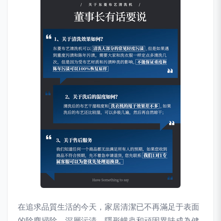
在追求品質生活的今天，家居清潔已不再滿足于表面
的除塵掃除，深層污漬、隱形螨蟲和頑固異味成為健