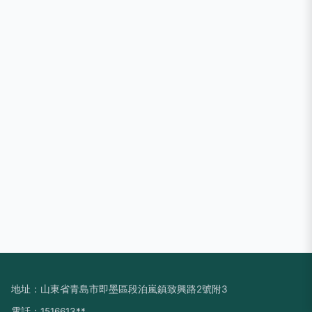
地址：山東省青島市即墨區段泊嵐鎮致興路2號附3
電話：1516613**