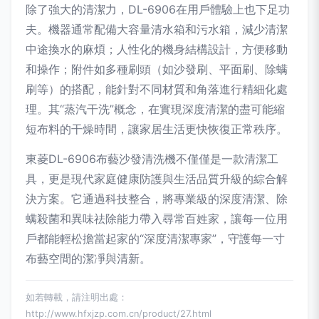
除了強大的清潔力，DL-6906在用戶體驗上也下足功
夫。機器通常配備大容量清水箱和污水箱，減少清潔
中途換水的麻煩；人性化的機身結構設計，方便移動
和操作；附件如多種刷頭（如沙發刷、平面刷、除螨
刷等）的搭配，能針對不同材質和角落進行精細化處
理。其“蒸汽干洗”概念，在實現深度清潔的盡可能縮
短布料的干燥時間，讓家居生活更快恢復正常秩序。
東菱DL-6906布藝沙發清洗機不僅僅是一款清潔工
具，更是現代家庭健康防護與生活品質升級的綜合解
決方案。它通過科技整合，將專業級的深度清潔、除
螨殺菌和異味祛除能力帶入尋常百姓家，讓每一位用
戶都能輕松擔當起家的“深度清潔專家”，守護每一寸
布藝空間的潔凈與清新。
如若轉載，請注明出處：
http://www.hfxjzp.com.cn/product/27.html