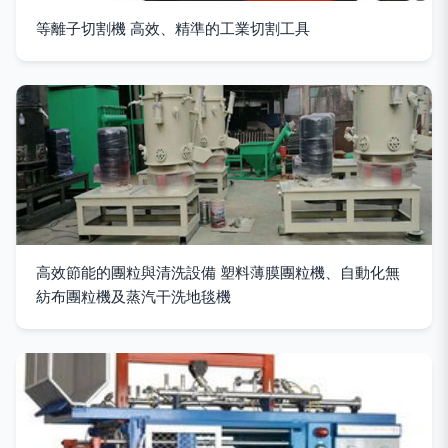
等離子切割機 高效、精準的工業切割工具
高效節能的團粒與清洗設備 塑料薄膜團粒機、自動化無
紡布團粒機及蒸汽干洗地毯機