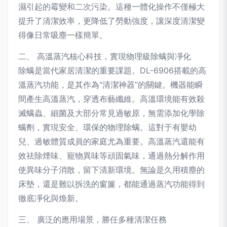
濕引起的霉變和二次污染。這種一體化操作不僅極大
提升了清潔效率，更降低了勞動強度，讓深度清潔變
得像日常吸塵一樣簡單。
二、 高溫蒸汽核心科技，實現物理級除螨與凈化
除螨是當代家居清潔的重要課題。DL-6906搭載的高
溫蒸汽功能，是其作為“清潔神器”的關鍵。機器能瞬
間產生高溫蒸汽，穿透布藝纖維。高溫環境能有效殺
滅螨蟲、細菌及大部分常見過敏原，無需添加化學除
螨劑，實現安全、環保的物理除螨。這對于有嬰幼
兒、過敏體質成員的家庭尤為重要。高溫蒸汽還能有
效祛除煙味、寵物異味等頑固氣味，通過熱分解作用
使異味分子消散，留下清新環境。無論是久用積塵的
床墊，還是難以拆洗的窗簾，都能通過蒸汽功能得到
徹底凈化與煥新。
三、 廣泛的應用場景，勝任多種清潔任務