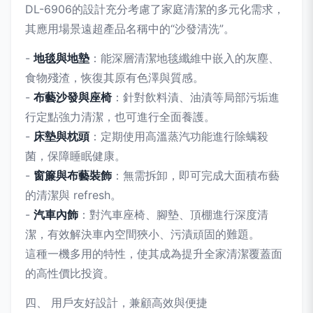
DL-6906的設計充分考慮了家庭清潔的多元化需求，
其應用場景遠超產品名稱中的“沙發清洗”。
-
地毯與地墊
：能深層清潔地毯纖維中嵌入的灰塵、
食物殘渣，恢復其原有色澤與質感。
-
布藝沙發與座椅
：針對飲料漬、油漬等局部污垢進
行定點強力清潔，也可進行全面養護。
-
床墊與枕頭
：定期使用高溫蒸汽功能進行除螨殺
菌，保障睡眠健康。
-
窗簾與布藝裝飾
：無需拆卸，即可完成大面積布藝
的清潔與 refresh。
-
汽車內飾
：對汽車座椅、腳墊、頂棚進行深度清
潔，有效解決車內空間狹小、污漬頑固的難題。
這種一機多用的特性，使其成為提升全家清潔覆蓋面
的高性價比投資。
四、 用戶友好設計，兼顧高效與便捷